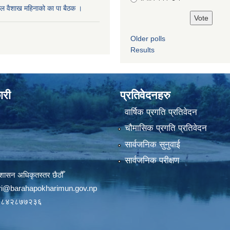
ल वैशाख महिनाको का पा बैठक ।
Older polls
Results
ारी
प्रतिवेदनहरु
वार्षिक प्रगति प्रतिवेदन
चौमासिक प्रगति प्रतिवेदन
सार्वजनिक सुनुवाई
सार्वजनिक परीक्षण
शासन अधिकृतस्तर छैठौँ
ri@barahapokharimun.gov.np
९८४२८७७२३६