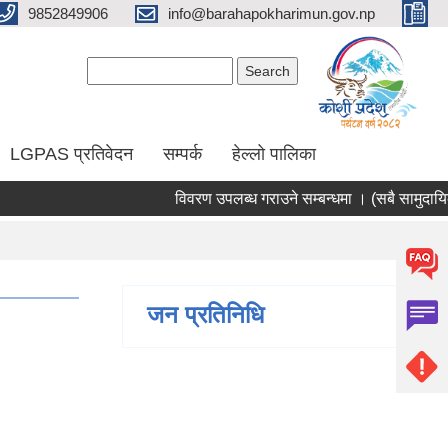
9852849906
info@barahapokharimun.gov.np
Search form
Search
LGPAS प्रतिवेदन
सम्पर्क
हेल्लो पालिका
विवरण उपलब्ध गराउने सम्बन्धमा । (सबै सामुदायिक वि
जन प्रतिनिधि