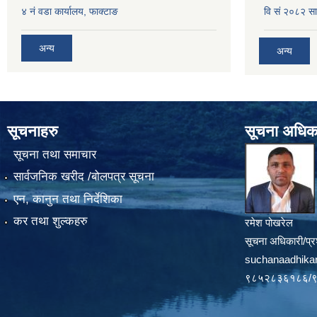
४ नं वडा कार्यालय, फाक्टाङ
वि सं २०८२ सा
अन्य
अन्य
सूचनाहरु
सूचना अधिक
सूचना तथा समाचार
सार्वजनिक खरीद /बोलपत्र सूचना
एन, कानुन तथा निर्देशिका
कर तथा शुल्कहरु
रमेश पोखरेल
सूचना अधिकारी/प्र
suchanaadhika
९८५२८३६१८६/