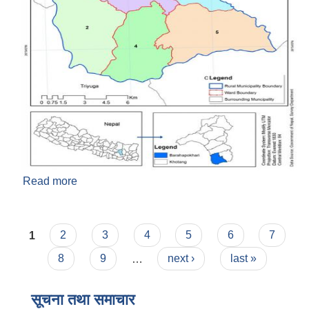
Read more
about वराहपोखरी गाउँपालिकाको नक्सा
Pages
1
2
3
4
5
6
7
8
9
…
next ›
last »
सूचना तथा समाचार