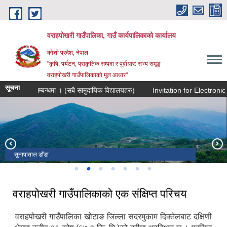
Skip to main content
वराहपोखरी गाउँपालिका, गाउँ कार्यपालिकाको कार्यालय
कोशी प्रदेश, नेपाल
"कृषि, पर्यटन, प्राकृतिक सम्पदा र पूर्वाधार: सभ्य समृद्ध
वराहपोखरी गाउँपालिकाको मूल आधार"
सूचना
राउने सम्बन्धमा । (सबै सामुदायिक विद्यालयहरु)
Invitation for Electronic
वराहपोखरी गाउँपालिकाको प्रशासकीय भवन
सुनापाताल डाँडा
वराहपोखरी ताल -Top View
ईन्टरनेट टावर
वराहपोखरी गा.पा. कार्यालय भवन
गोकुलथुम्का टेलिकम टावर
हरीबोधनी एकादशी मेला-वराहपोखरी ताल
वराहपोखरी गाउँपालिकाको एक संक्षिप्त परिचय
वराहपोखरी गाउँपालिका खोटाङ जिल्ला सदरमुकाम दिक्तेलबाट दक्षिणी