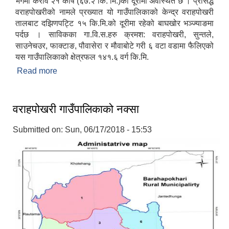
भेगमा करीव २१ कोष (६७.२ कि. मि.)को दूरीमा अवस्थित छ । प्रसिद्ध
वराहपोखरीको नामले प्रख्यात यो गाउँपालिकाको केन्द्र वराहपोखरी
तालबाट दझिणपट्टि १५ कि.मि.को दूरीमा रहेको बाघखोर भञ्ज्याङमा
पर्दछ । साविकका गा.वि.स.हरु क्रमश: वराहपोखरी, सुन्तले,
साउनेचउर, फाक्टाङ, पौवासेरा र मौवाबोटे गरी ६ वटा वडामा फैलिएको
यस गाउँपालिकाको क्षेत्रफल १४१.६ वर्ग कि.मि.
Read more
about वराहपोखरी गाउँपालिकाको एक संक्षिप्त परिचय
वराहपोखरी गाउँपालिकाको नक्सा
Submitted on:
Sun, 06/17/2018 - 15:53