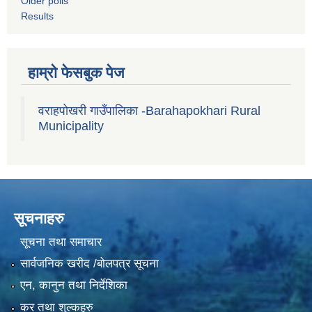
Older polls
Results
हाम्रो फेसबुक पेज
वराहपोखरी गाउँपालिका -Barahapokhari Rural
Municipality
सूचनाहरु
सूचना तथा समाचार
सार्वजनिक खरीद /बोलपत्र सूचना
एन, कानुन तथा निर्देशिका
कर तथा शुल्कहरु