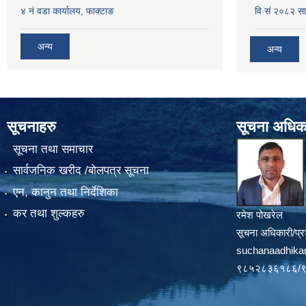
४ नं वडा कार्यालय, फाक्टाङ
वि सं २०८२ सा
अन्य
अन्य
सूचनाहरु
सूचना अधिक
सूचना तथा समाचार
सार्वजनिक खरीद /बोलपत्र सूचना
एन, कानुन तथा निर्देशिका
कर तथा शुल्कहरु
रमेश पोखरेल
सूचना अधिकारी/प्र
suchanaadhika
९८५२८३६१८६/