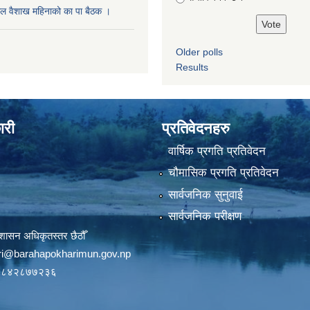
ल वैशाख महिनाको का पा बैठक ।
Older polls
Results
ारी
प्रतिवेदनहरु
वार्षिक प्रगति प्रतिवेदन
चौमासिक प्रगति प्रतिवेदन
सार्वजनिक सुनुवाई
सार्वजनिक परीक्षण
शासन अधिकृतस्तर छैठौँ
ri@barahapokharimun.gov.np
९८४२८७७२३६