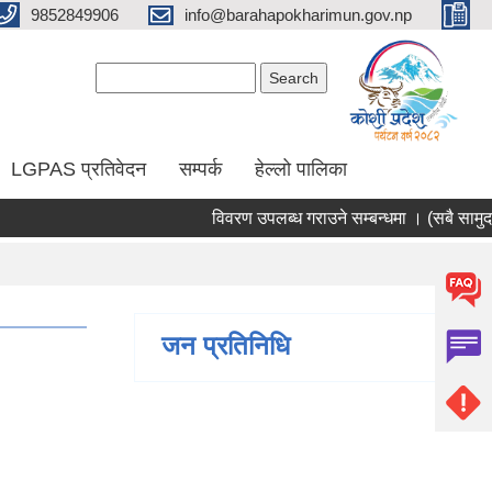
9852849906
info@barahapokharimun.gov.np
Search form
Search
LGPAS प्रतिवेदन
सम्पर्क
हेल्लो पालिका
विवरण उपलब्ध गराउने सम्बन्धमा । (सबै सामुदायिक
जन प्रतिनिधि