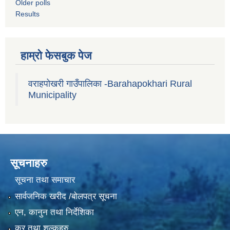
Older polls
Results
हाम्रो फेसबुक पेज
वराहपोखरी गाउँपालिका -Barahapokhari Rural
Municipality
सूचनाहरु
सूचना तथा समाचार
सार्वजनिक खरीद /बोलपत्र सूचना
एन, कानुन तथा निर्देशिका
कर तथा शुल्कहरु