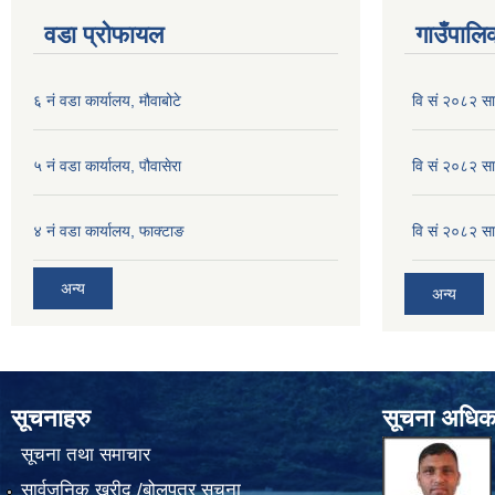
वडा प्रोफायल
गाउँपालिक
६ नं वडा कार्यालय, मौवाबोटे
वि सं २०८२ स
५ नं वडा कार्यालय, पौवासेरा
वि सं २०८२ सा
४ नं वडा कार्यालय, फाक्टाङ
वि सं २०८२ सा
अन्य
अन्य
सूचनाहरु
सूचना अधिक
सूचना तथा समाचार
सार्वजनिक खरीद /बोलपत्र सूचना