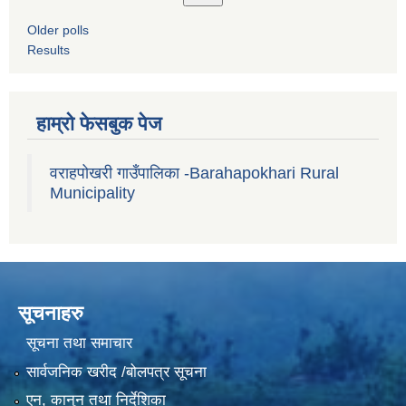
Older polls
Results
हाम्रो फेसबुक पेज
वराहपोखरी गाउँपालिका -Barahapokhari Rural
Municipality
सूचनाहरु
सूचना तथा समाचार
सार्वजनिक खरीद /बोलपत्र सूचना
एन, कानुन तथा निर्देशिका