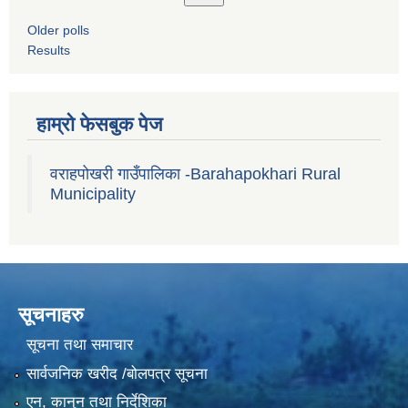
Older polls
Results
हाम्रो फेसबुक पेज
वराहपोखरी गाउँपालिका -Barahapokhari Rural
Municipality
सूचनाहरु
सूचना तथा समाचार
सार्वजनिक खरीद /बोलपत्र सूचना
एन, कानुन तथा निर्देशिका