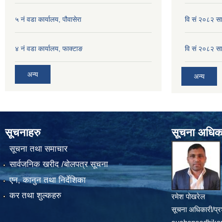
५ नं वडा कार्यालय, पौवासेरा
वि सं २०८२ सा
४ नं वडा कार्यालय, फाक्टाङ
वि सं २०८२ सा
अन्य
अन्य
सूचनाहरु
सूचना अधिक
सूचना तथा समाचार
सार्वजनिक खरीद /बोलपत्र सूचना
एन, कानुन तथा निर्देशिका
कर तथा शुल्कहरु
रमेश पोखरेल
सूचना अधिकारी/प्र