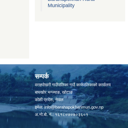
Municipality
सम्पर्क
वराहपोखरी गाउँपालिका गाउँ कार्यपालिकाको कार्यालय
बाघखोर भन्ज्याङ, खोटाङ
कोशी प्रदेश, नेपाल
इमेल:
info@barahapokharimun.gov.np
अ.नो.बो. नं.: १६१८०७०७०३६०१