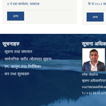
४ नं वडा कार्यालय, फाक्टाङ
वि सं २०८२ सा
अन्य
अन्य
सूचनाहरु
सूचना अधिक
सूचना तथा समाचार
सार्वजनिक खरीद /बोलपत्र सूचना
एन, कानुन तथा निर्देशिका
कर तथा शुल्कहरु
रमेश पोखरेल
सूचना अधिकारी/प्र
suchanaadhika
९८५२८३६१८६/