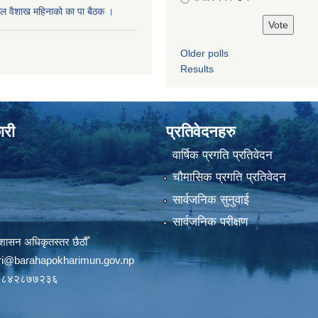
ल वैशाख महिनाको का पा बैठक ।
Older polls
Results
ारी
प्रतिवेदनहरु
वार्षिक प्रगति प्रतिवेदन
चौमासिक प्रगति प्रतिवेदन
सार्वजनिक सुनुवाई
सार्वजनिक परीक्षण
शासन अधिकृतस्तर छैठौँ
ri@barahapokharimun.gov.np
९८४२८७७२३६