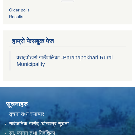
Older polls
Results
हाम्रो फेसबुक पेज
वराहपोखरी गाउँपालिका -Barahapokhari Rural
Municipality
सूचनाहरु
सूचना तथा समाचार
सार्वजनिक खरीद /बोलपत्र सूचना
एन, कानुन तथा निर्देशिका