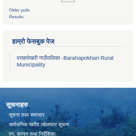
Older polls
Results
हाम्रो फेसबुक पेज
वराहपोखरी गाउँपालिका -Barahapokhari Rural
Municipality
सूचनाहरु
सूचना तथा समाचार
सार्वजनिक खरीद /बोलपत्र सूचना
एन, कानुन तथा निर्देशिका