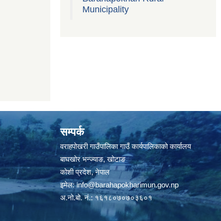
Municipality
सम्पर्क
वराहपोखरी गाउँपालिका गाउँ कार्यपालिकाको कार्यालय
बाघखोर भन्ज्याङ, खोटाङ
कोशी प्रदेश, नेपाल
इमेल:
info@barahapokharimun.gov.np
अ.नो.बो. नं.: १६१८०७०७०३६०१