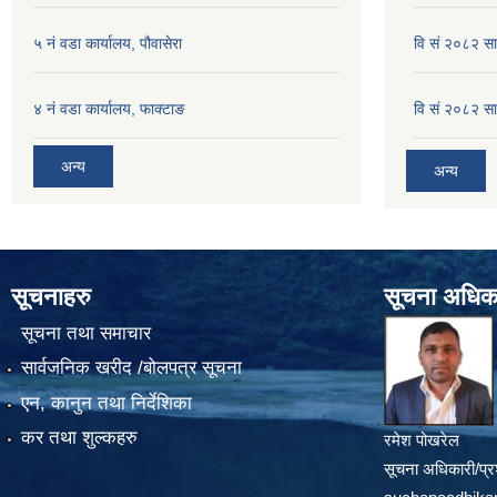
५ नं वडा कार्यालय, पौवासेरा
वि सं २०८२ सा
४ नं वडा कार्यालय, फाक्टाङ
वि सं २०८२ सा
अन्य
अन्य
सूचनाहरु
सूचना अधिक
सूचना तथा समाचार
सार्वजनिक खरीद /बोलपत्र सूचना
एन, कानुन तथा निर्देशिका
कर तथा शुल्कहरु
रमेश पोखरेल
सूचना अधिकारी/प्र