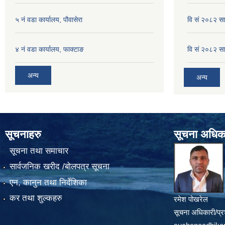
५ नं वडा कार्यालय, पौवासेरा
वि सं २०८२ सा
४ नं वडा कार्यालय, फाक्टाङ
वि सं २०८२ सा
अन्य
अन्य
सूचनाहरु
सूचना अधिक
सूचना तथा समाचार
सार्वजनिक खरीद /बोलपत्र सूचना
एन, कानुन तथा निर्देशिका
कर तथा शुल्कहरु
रमेश पोखरेल
सूचना अधिकारी/प्र