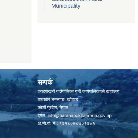
Municipality
सम्पर्क
वराहपोखरी गाउँपालिका गाउँ कार्यपालिकाको कार्यालय
बाघखोर भन्ज्याङ, खोटाङ
कोशी प्रदेश, नेपाल
इमेल:
info@barahapokharimun.gov.np
अ.नो.बो. नं.: १६१८०७०७०३६०१