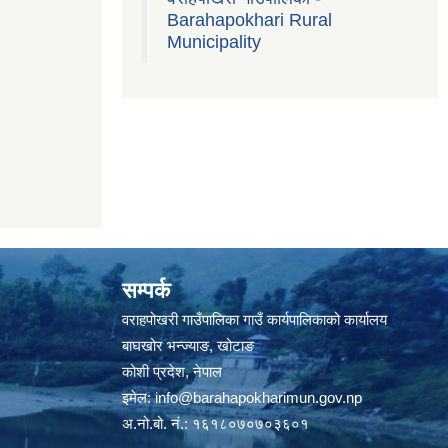
Barahapokhari Rural
Municipality
सम्पर्क
वराहपोखरी गाउँपालिका गाउँ कार्यपालिकाको कार्यालय
बाघखोर भन्ज्याङ, खोटाङ
कोशी प्रदेश, नेपाल
इमेल:
info@barahapokharimun.gov.np
अ.नो.बो. नं.: १६१८०७०७०३६०१