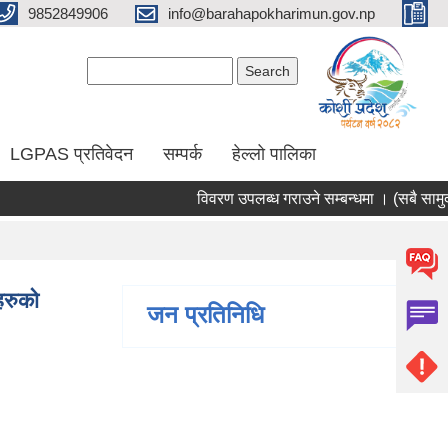
9852849906
info@barahapokharimun.gov.np
Search form
Search
LGPAS प्रतिवेदन
सम्पर्क
हेल्लो पालिका
विवरण उपलब्ध गराउने सम्बन्धमा । (सबै सामुदायिक
हरुको
जन प्रतिनिधि