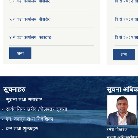
६ नं वडा कार्यालय, मौवाबोटे
वि सं २०८२ स
५ नं वडा कार्यालय, पौवासेरा
वि सं २०८२ सा
४ नं वडा कार्यालय, फाक्टाङ
वि सं २०८२ सा
अन्य
अन्य
सूचनाहरु
सूचना अधिक
सूचना तथा समाचार
सार्वजनिक खरीद /बोलपत्र सूचना
एन, कानुन तथा निर्देशिका
कर तथा शुल्कहरु
रमेश पोखरेल
सूचना अधिकारी/प्र