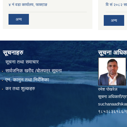
४ नं वडा कार्यालय, फाक्टाङ
वि सं २०८२ सा
अन्य
अन्य
सूचनाहरु
सूचना अधिक
सूचना तथा समाचार
सार्वजनिक खरीद /बोलपत्र सूचना
एन, कानुन तथा निर्देशिका
कर तथा शुल्कहरु
रमेश पोखरेल
सूचना अधिकारी/प्र
suchanaadhika
९८५२८३६१८६/