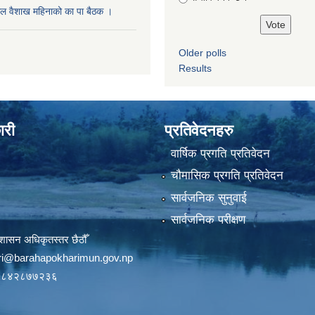
ल वैशाख महिनाको का पा बैठक ।
Older polls
Results
ारी
प्रतिवेदनहरु
वार्षिक प्रगति प्रतिवेदन
चौमासिक प्रगति प्रतिवेदन
सार्वजनिक सुनुवाई
सार्वजनिक परीक्षण
शासन अधिकृतस्तर छैठौँ
ri@barahapokharimun.gov.np
९८४२८७७२३६