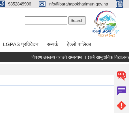
9852849906
info@barahapokharimun.gov.np
Search form
Search
LGPAS प्रतिवेदन
सम्पर्क
हेल्लो पालिका
विवरण उपलब्ध गराउने सम्बन्धमा । (सबै सामुदायिक विद्यालयहरु)