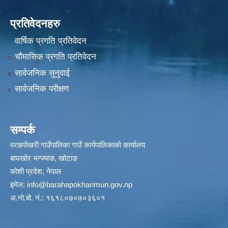
प्रतिवेदनहरु
वार्षिक प्रगति प्रतिवेदन
चौमासिक प्रगति प्रतिवेदन
सार्वजनिक सुनुवाई
सार्वजनिक परीक्षण
सम्पर्क
वराहपोखरी गाउँपालिका गाउँ कार्यपालिकाको कार्यालय
बाघखोर भन्ज्याङ, खोटाङ
कोशी प्रदेश, नेपाल
इमेल:
info@barahapokharimun.gov.np
अ.नो.बो. नं.: १६१८०७०७०३६०१