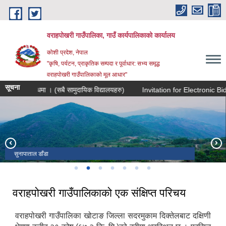
Skip to main content
वराहपोखरी गाउँपालिका, गाउँ कार्यपालिकाको कार्यालय
कोशी प्रदेश, नेपाल
"कृषि, पर्यटन, प्राकृतिक सम्पदा र पूर्वाधार: सभ्य समृद्ध
वराहपोखरी गाउँपालिकाको मूल आधार"
सूचना
ने सम्बन्धमा । (सबै सामुदायिक विद्यालयहरु)
Invitation for Electronic B
वराहपोखरी गाउँपालिकाको प्रशासकीय भवन
सुनापाताल डाँडा
वराहपोखरी ताल -Top View
ईन्टरनेट टावर
वराहपोखरी गा.पा. कार्यालय भवन
गोकुलथुम्का टेलिकम टावर
हरीबोधनी एकादशी मेला-वराहपोखरी ताल
वराहपोखरी गाउँपालिकाको एक संक्षिप्त परिचय
वराहपोखरी गाउँपालिका खोटाङ जिल्ला सदरमुकाम दिक्तेलबाट दक्षिणी