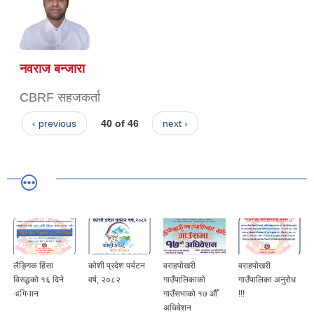
नवराज बन्जारा
CBRF सहजकर्ता
‹ previous
40 of 46
next ›
कोशी प्रदेश पर्यटन
वराहपोखरी
वराहपोखरी
वराहपोखरी
िने
वर्ष, २०८२
गाउँपालिकाको
गाउँपालिका अनुरोध
गाउँपालिकाको नयाँ
गाउँसभाको १७ औँ
!!!
प्रशासकीय भवन
अधिवेशन