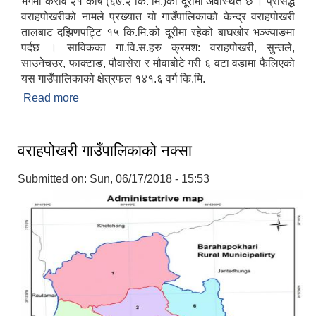
भेगमा करीव २१ कोष (६७.२ कि. मि.)को दूरीमा अवस्थित छ । प्रसिद्ध
वराहपोखरीको नामले प्रख्यात यो गाउँपालिकाको केन्द्र वराहपोखरी
तालबाट दझिणपट्टि १५ कि.मि.को दूरीमा रहेको बाघखोर भञ्ज्याङमा
पर्दछ । साविकका गा.वि.स.हरु क्रमश: वराहपोखरी, सुन्तले,
साउनेचउर, फाक्टाङ, पौवासेरा र मौवाबोटे गरी ६ वटा वडामा फैलिएको
यस गाउँपालिकाको क्षेत्रफल १४१.६ वर्ग कि.मि.
Read more
about वराहपोखरी गाउँपालिकाको एक संक्षिप्त परिचय
वराहपोखरी गाउँपालिकाको नक्सा
Submitted on:
Sun, 06/17/2018 - 15:53