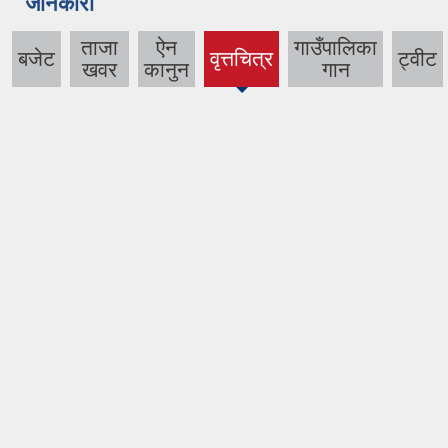
जानकारी
ताजा
ऐन
गाउँपालिका
बजेट
वृत्तचित्र
ट्वीट
(active
खवर
कानुन
गान
tab)