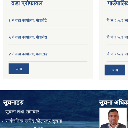
वडा प्रोफायल
गाउँपालिक
६ नं वडा कार्यालय, मौवाबोटे
वि सं २०८२ स
५ नं वडा कार्यालय, पौवासेरा
वि सं २०८२ सा
४ नं वडा कार्यालय, फाक्टाङ
वि सं २०८२ सा
अन्य
अन्य
सूचनाहरु
सूचना अधिक
सूचना तथा समाचार
सार्वजनिक खरीद /बोलपत्र सूचना