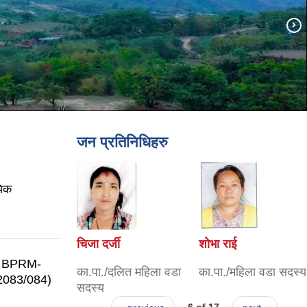
जन प्रतिनिधिहरु
यिक
चिजा दर्जी
शोभा राई
.: BPRM-
का.पा./दलित महिला वडा
का.पा./महिला वडा सदस्य
83/084)
सदस्य