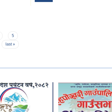
5
last »