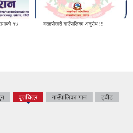
ँसभाको १७
वराहपोखरी गाउँपालिका अनुरोध !!!
ुन
वृत्तचित्र
गाउँपालिका गान
ट्वीट
(active
tab)