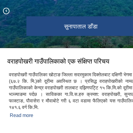
वराहपोखरी गाउँपालिकाको प्रशासकीय भवन
हरीबोधनी एकादशी मेला-वराहपोखरी ताल
वराहपोखरी गा.पा. कार्यालय भवन
वराहपोखरी ताल -Top View
गोकुलथुम्का टेलिकम टावर
सुनापाताल डाँडा
ईन्टरनेट टावर
वराहपोखरी गाउँपालिकाको एक संक्षिप्त परिचय
वराहपोखरी गाउँपालिका खोटाङ जिल्ला सदरमुकाम दिक्तेलबाट दक्षिणी भेगम
(६७.२ कि. मि.)को दूरीमा अवस्थित छ । प्रसिद्ध वराहपोखरीको नामल
गाउँपालिकाको केन्द्र वराहपोखरी तालबाट दझिणपट्टि १५ कि.मि.को दूरीमा
भञ्ज्याङमा पर्दछ । साविकका गा.वि.स.हरु क्रमश: वराहपोखरी, सुन्त
फाक्टाङ, पौवासेरा र मौवाबोटे गरी ६ वटा वडामा फैलिएको यस गाउँपालिक
१४१.६ वर्ग कि.मि.
Read more
about वराहपोखरी गाउँपालिकाको एक संक्षिप्त परिचय